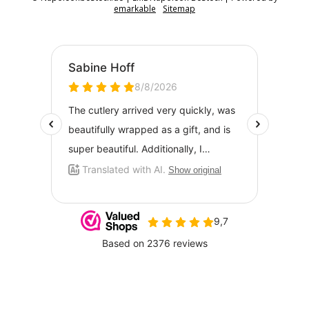
emarkable
Sitemap