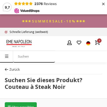
×
2376
Reviews
9,7
☀☀☀ S U M M E R S A L E - 1 0 % ☀☀☀
Schnelle Lieferung
(weltweit)
0
Zurück
Suchen Sie dieses Produkt?
Couteau à Steak Noir