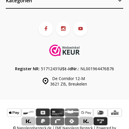
Kategorien
Register NR:
51712431
USt-IdNr.:
NL001964476B76
De Corridor 12-M
3621 ZB, Breukelen
© Napoleonbesteck.de | EME Napoleon Besteck | Powered by