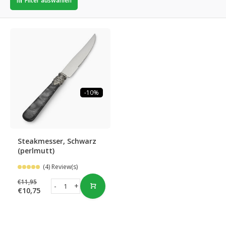
Filter auswählen
-10%
Steakmesser, Schwarz
(perlmutt)
(4) Review(s)
€11,95
-
+
€10,75