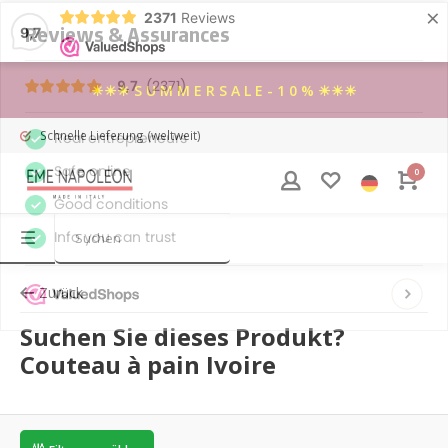
×
2371
Reviews
9,7
☀☀☀ S U M M E R S A L E - 1 0 % ☀☀☀
Schnelle Lieferung
(weltweit)
0
Zurück
Suchen Sie dieses Produkt?
Couteau à pain Ivoire