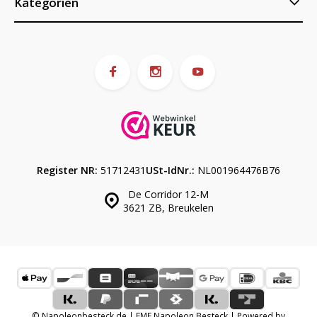
Kategorien
Register NR:
51712431
USt-IdNr.:
NL001964476B76
De Corridor 12-M
3621 ZB, Breukelen
© Napoleonbesteck.de | EME Napoleon Besteck | Powered by