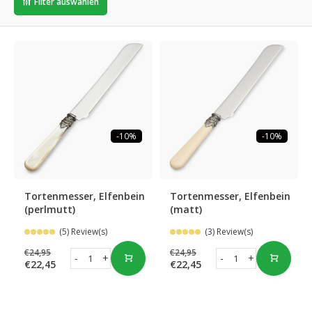
Filter auswählen
-10%
-10%
Tortenmesser, Elfenbein
Tortenmesser, Elfenbein
(perlmutt)
(matt)
(5) Review(s)
(3) Review(s)
€24,95
€24,95
-
+
-
+
€22,45
€22,45