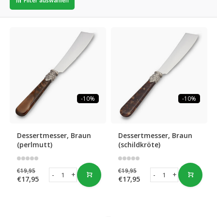
Filter auswählen
-10%
-10%
Dessertmesser, Braun
Dessertmesser, Braun
(perlmutt)
(schildkröte)
€19,95
€19,95
-
+
-
+
€17,95
€17,95