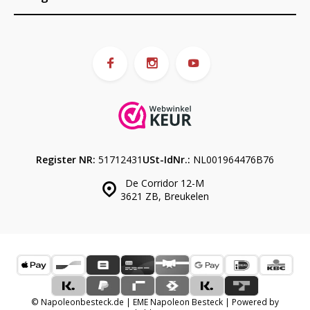
Register NR:
51712431
USt-IdNr.:
NL001964476B76
De Corridor 12-M
3621 ZB, Breukelen
© Napoleonbesteck.de | EME Napoleon Besteck | Powered by