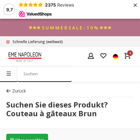
×
2375
Reviews
9,7
☀☀☀ S U M M E R S A L E - 1 0 % ☀☀☀
Schnelle Lieferung
(weltweit)
0
Zurück
Suchen Sie dieses Produkt?
Couteau à gâteaux Brun