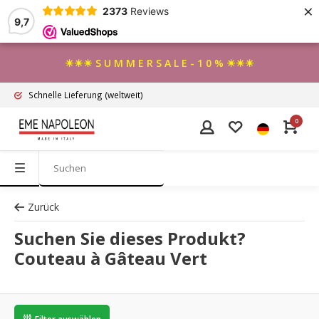
×
2373
Reviews
9,7
☀☀☀ S U M M E R S A L E - 1 0 % ☀☀☀
Schnelle Lieferung
(weltweit)
0
Zurück
Suchen Sie dieses Produkt?
Couteau à Gâteau Vert