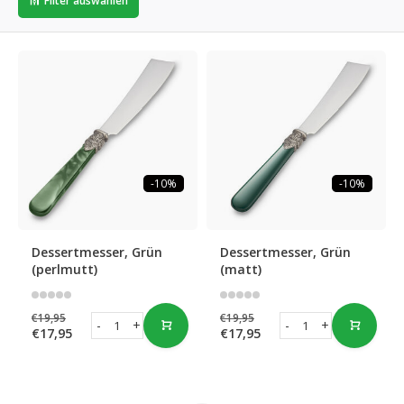
Filter auswählen
-10%
-10%
Dessertmesser, Grün
Dessertmesser, Grün
(perlmutt)
(matt)
€19,95
€19,95
-
+
-
+
€17,95
€17,95