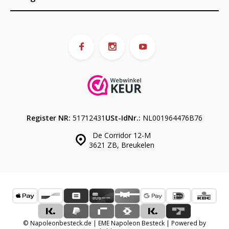
Register NR:
51712431
USt-IdNr.:
NL001964476B76
De Corridor 12-M
3621 ZB, Breukelen
© Napoleonbesteck.de | EME Napoleon Besteck | Powered by