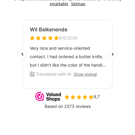
emarkable
Sitemap