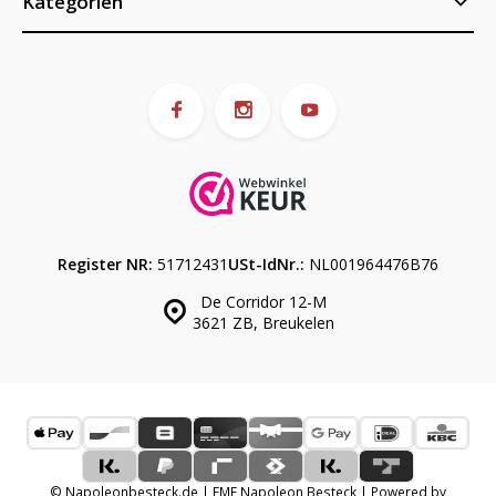
Kategorien
Register NR:
51712431
USt-IdNr.:
NL001964476B76
De Corridor 12-M
3621 ZB, Breukelen
© Napoleonbesteck.de | EME Napoleon Besteck | Powered by