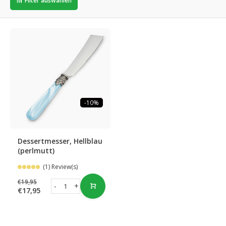
Filter auswählen
-10%
Dessertmesser, Hellblau
(perlmutt)
(1) Review(s)
€19,95
-
+
€17,95