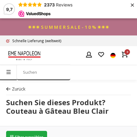
×
2373
Reviews
9,7
☀☀☀ S U M M E R S A L E - 1 0 % ☀☀☀
Schnelle Lieferung
(weltweit)
0
Zurück
Suchen Sie dieses Produkt?
Couteau à Gâteau Bleu Clair