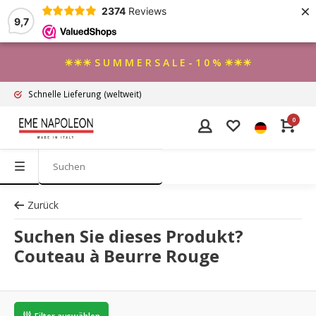
×
2374
Reviews
9,7
☀☀☀ S U M M E R S A L E - 1 0 % ☀☀☀
Schnelle Lieferung
(weltweit)
0
Zurück
Suchen Sie dieses Produkt?
Couteau à Beurre Rouge