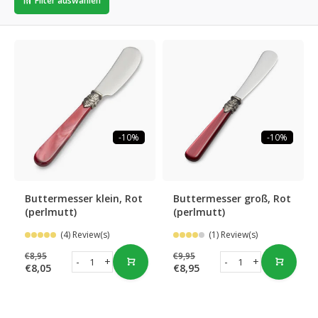
Filter auswählen
-10%
-10%
Buttermesser klein, Rot
Buttermesser groß, Rot
(perlmutt)
(perlmutt)
(4) Review(s)
(1) Review(s)
€8,95
€9,95
-
+
-
+
€8,05
€8,95