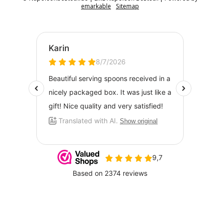
emarkable
Sitemap