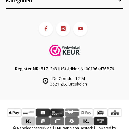
Kategorien
Register NR:
51712431
USt-IdNr.:
NL001964476B76
De Corridor 12-M
3621 ZB, Breukelen
© Napoleonbesteck.de | EME Napoleon Besteck | Powered by