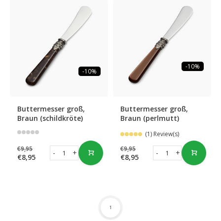
-10%
-10%
Buttermesser groß,
Buttermesser groß,
Braun (schildkröte)
Braun (perlmutt)
(1) Review(s)
€9,95
€9,95
-
+
-
+
€8,95
€8,95
1