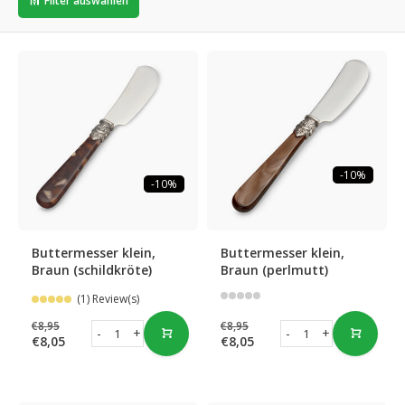
Filter auswählen
-10%
-10%
Buttermesser klein,
Buttermesser klein,
Braun (schildkröte)
Braun (perlmutt)
(1) Review(s)
€8,95
€8,95
-
+
-
+
€8,05
€8,05