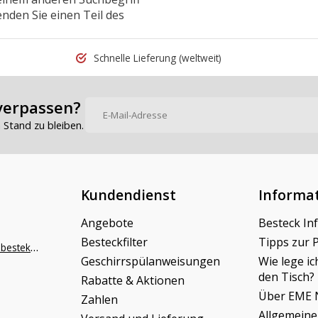
nden Sie einen Teil des
Schnelle Lieferung
(weltweit)
verpassen?
Stand zu bleiben.
Kundendienst
Informa
Angebote
Besteck In
Besteckfilter
Tipps zur 
info@napoleonbestek.nl
Geschirrspülanweisungen
Wie lege ic
den Tisch?
Rabatte & Aktionen
Über EME 
Zahlen
Allgemeine