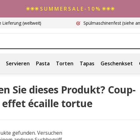
☀☀☀ S U M M E R S A L E - 1 0 % ☀☀☀
e Lieferung
(weltweit)
Spülmaschinenfest
(siehe a
Servieren
Pasta
Torten
Tapas
Geschenkset
n Sie dieses Produkt? Coup-
 effet écaille tortue
dukte gefunden. Versuchen
 einem anderen Suchbegriff