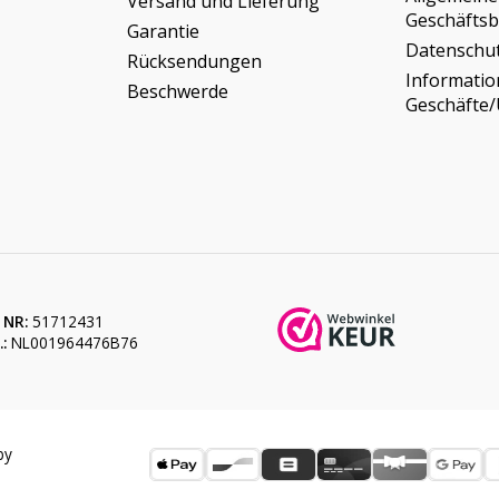
Versand und Lieferung
Geschäfts
Garantie
Datenschu
Rücksendungen
Informati
Beschwerde
Geschäfte
 NR:
51712431
:
NL001964476B76
by