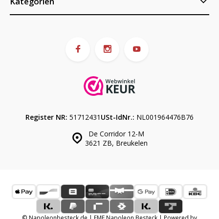
Kategorien
Register NR:
51712431
USt-IdNr.:
NL001964476B76
De Corridor 12-M
3621 ZB, Breukelen
© Napoleonbesteck.de | EME Napoleon Besteck | Powered by