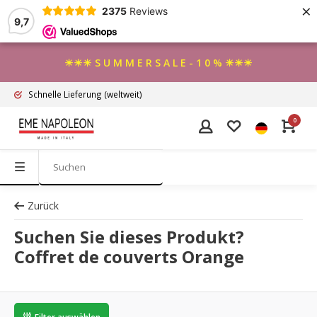
×
2375
Reviews
9,7
☀☀☀ S U M M E R S A L E - 1 0 % ☀☀☀
Schnelle Lieferung
(weltweit)
0
Zurück
Suchen Sie dieses Produkt?
Coffret de couverts Orange