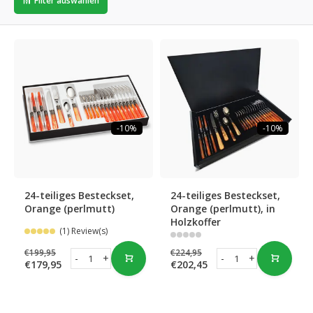
Filter auswählen
-10%
-10%
24-teiliges Besteckset,
24-teiliges Besteckset,
Orange (perlmutt)
Orange (perlmutt), in
Holzkoffer
(1) Review(s)
€199,95
€224,95
-
+
-
+
€179,95
€202,45