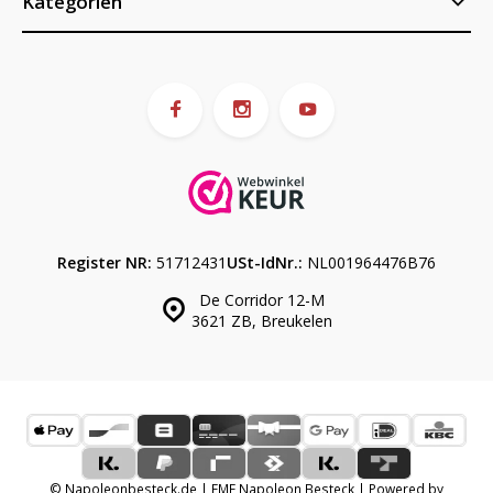
Kategorien
Register NR:
51712431
USt-IdNr.:
NL001964476B76
De Corridor 12-M
3621 ZB, Breukelen
© Napoleonbesteck.de | EME Napoleon Besteck | Powered by