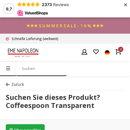
×
2373
Reviews
9,7
☀☀☀ S U M M E R S A L E - 1 0 % ☀☀☀
Schnelle Lieferung
(weltweit)
0
Zurück
Suchen Sie dieses Produkt?
Coffeespoon Transparent