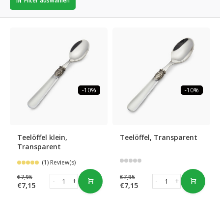
Filter auswählen
-10%
-10%
Teelöffel klein,
Teelöffel, Transparent
Transparent
(1) Review(s)
€7,95
€7,95
-
+
-
+
€7,15
€7,15