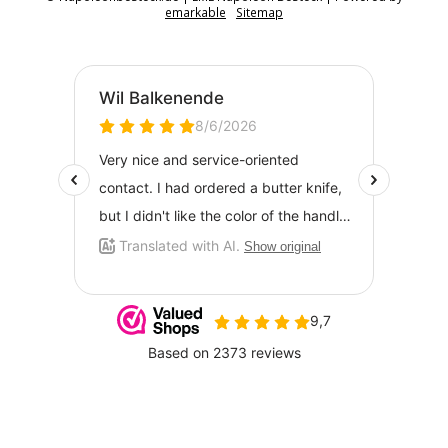
emarkable
Sitemap