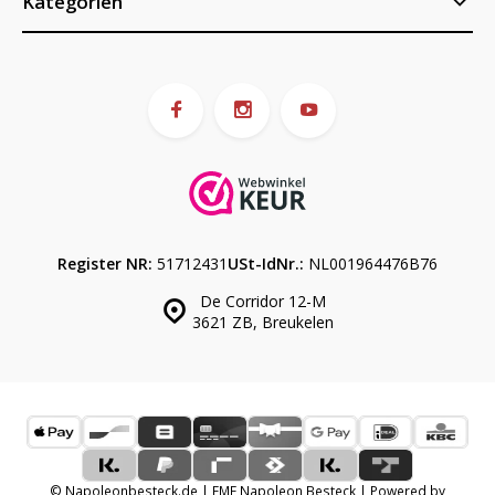
Kategorien
Register NR:
51712431
USt-IdNr.:
NL001964476B76
De Corridor 12-M
3621 ZB, Breukelen
© Napoleonbesteck.de | EME Napoleon Besteck | Powered by