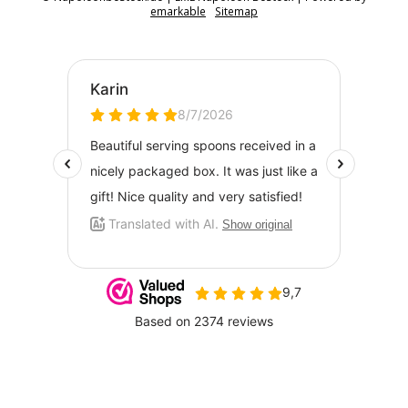
emarkable
Sitemap