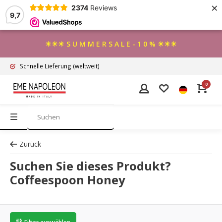
×
2374
Reviews
9,7
☀☀☀ S U M M E R S A L E - 1 0 % ☀☀☀
Schnelle Lieferung
(weltweit)
0
Zurück
Suchen Sie dieses Produkt?
Coffeespoon Honey