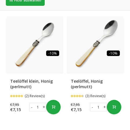
Filter auswählen
-10%
-10%
Teelöffel klein, Honig
Teelöffel, Honig
(perlmutt)
(perlmutt)
(2) Review(s)
(3) Review(s)
€7,95
€7,95
-
+
-
+
€7,15
€7,15