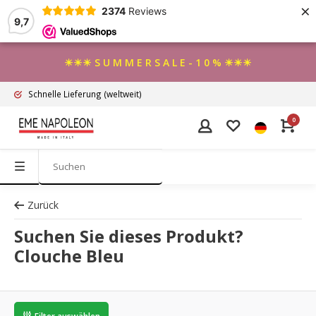
×
2374
Reviews
9,7
☀☀☀ S U M M E R S A L E - 1 0 % ☀☀☀
Schnelle Lieferung
(weltweit)
0
Zurück
Suchen Sie dieses Produkt?
Clouche Bleu