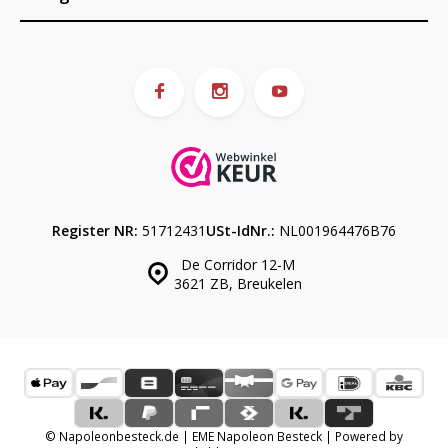
Register NR:
51712431
USt-IdNr.:
NL001964476B76
De Corridor 12-M
3621 ZB, Breukelen
© Napoleonbesteck.de | EME Napoleon Besteck | Powered by