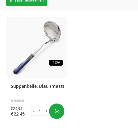
Filter auswählen
-10%
Suppenkelle, Blau (matt)
€24,95
-
+
€22,45