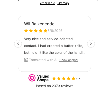
emarkable
Sitemap