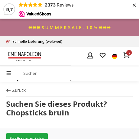
×
2373
Reviews
9,7
☀☀☀ S U M M E R S A L E - 1 0 % ☀☀☀
Schnelle Lieferung
(weltweit)
0
Zurück
Suchen Sie dieses Produkt?
Chopsticks bruin