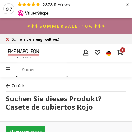
×
2373
Reviews
9,7
☀☀☀ S U M M E R S A L E - 1 0 % ☀☀☀
Schnelle Lieferung
(weltweit)
0
Zurück
Suchen Sie dieses Produkt?
Casete de cubiertos Rojo