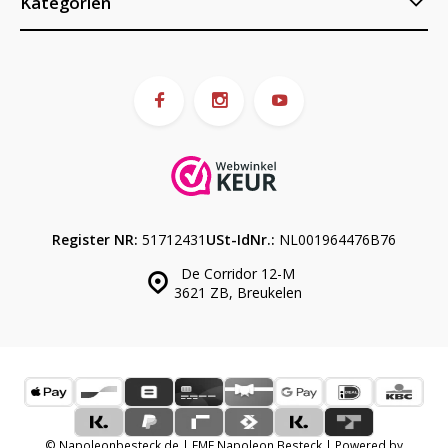
Kategorien
Register NR:
51712431
USt-IdNr.:
NL001964476B76
De Corridor 12-M
3621 ZB, Breukelen
© Napoleonbesteck.de | EME Napoleon Besteck | Powered by