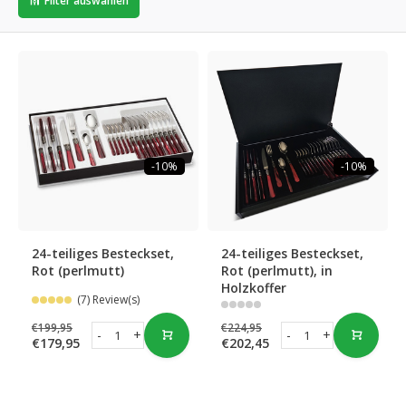
Filter auswählen
-10%
-10%
24-teiliges Besteckset,
24-teiliges Besteckset,
Rot (perlmutt)
Rot (perlmutt), in
Holzkoffer
(7) Review(s)
€199,95
€224,95
-
+
-
+
€179,95
€202,45