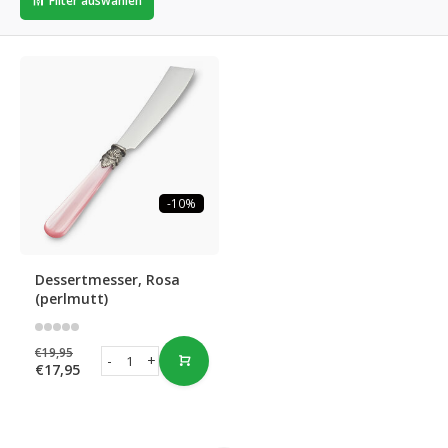
Filter auswählen
-10%
Dessertmesser, Rosa
(perlmutt)
€19,95
-
+
€17,95