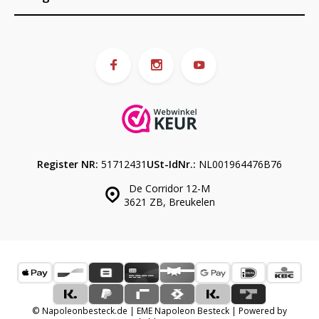
Register NR:
51712431
USt-IdNr.:
NL001964476B76
De Corridor 12-M
3621 ZB, Breukelen
© Napoleonbesteck.de | EME Napoleon Besteck | Powered by