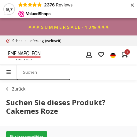
×
2376
Reviews
9,7
☀☀☀ S U M M E R S A L E - 1 0 % ☀☀☀
Schnelle Lieferung
(weltweit)
0
Zurück
Suchen Sie dieses Produkt?
Cakemes Roze