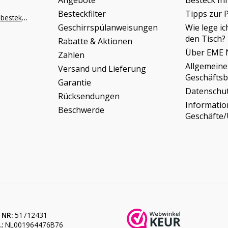
Angebote
Besteck In
Besteckfilter
Tipps zur 
info@napoleonbestek.nl
Geschirrspülanweisungen
Wie lege ic
den Tisch?
Rabatte & Aktionen
Über EME 
Zahlen
Allgemeine
Versand und Lieferung
Geschäfts
Garantie
Datenschu
Rücksendungen
Informati
Beschwerde
Geschäfte
 NR:
51712431
:
NL001964476B76