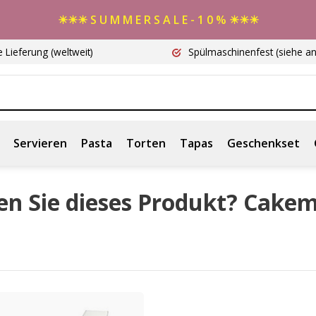
☀☀☀ S U M M E R S A L E - 1 0 % ☀☀☀
e Lieferung
(weltweit)
Spülmaschinenfest
(siehe a
Servieren
Pasta
Torten
Tapas
Geschenkset
en Sie dieses Produkt? Cake