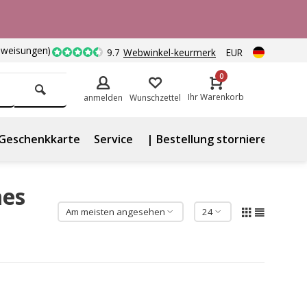
nweisungen)
9.7
Webwinkel-keurmerk
EUR
0
Ihr Warenkorb
anmelden
Wunschzettel
Geschenkkarte
Service
| Bestellung stornieren
mes