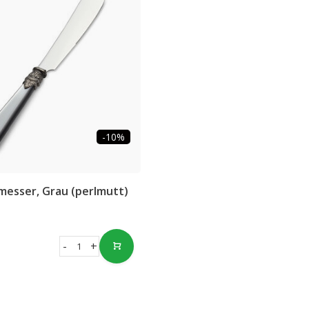
-10%
messer, Grau (perlmutt)
-
+