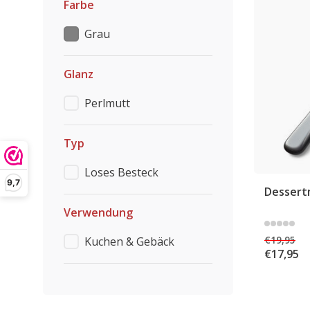
Farbe
Grau
Glanz
Perlmutt
Typ
Loses Besteck
9,7
Dessert
Verwendung
€19,95
Kuchen & Gebäck
€17,95