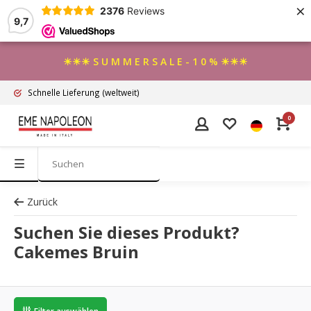
×
2376
Reviews
9,7
☀☀☀ S U M M E R S A L E - 1 0 % ☀☀☀
Schnelle Lieferung
(weltweit)
0
Zurück
Suchen Sie dieses Produkt?
Cakemes Bruin