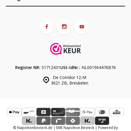
Register NR:
51712431
USt-IdNr.:
NL001964476B76
De Corridor 12-M
3621 ZB, Breukelen
© Napoleonbesteck.de | EME Napoleon Besteck | Powered by