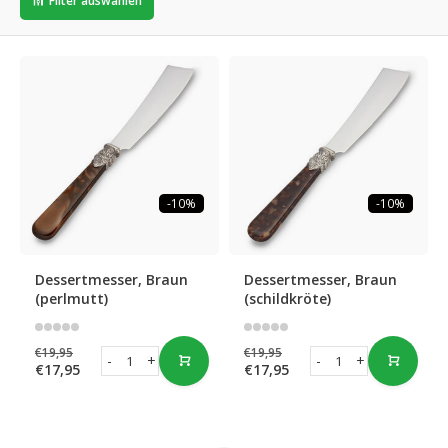
Filter auswählen
-10%
-10%
Dessertmesser, Braun
Dessertmesser, Braun
(perlmutt)
(schildkröte)
€19,95
€19,95
-
+
-
+
€17,95
€17,95