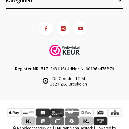
Kategorien
Register NR:
51712431
USt-IdNr.:
NL001964476B76
De Corridor 12-M
3621 ZB, Breukelen
© Napoleonbesteck.de | EME Napoleon Besteck | Powered by