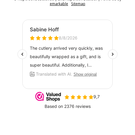
emarkable
Sitemap