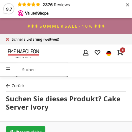
×
2376
Reviews
9,7
☀☀☀ S U M M E R S A L E - 1 0 % ☀☀☀
Schnelle Lieferung
(weltweit)
0
Zurück
Suchen Sie dieses Produkt? Cake
Server Ivory