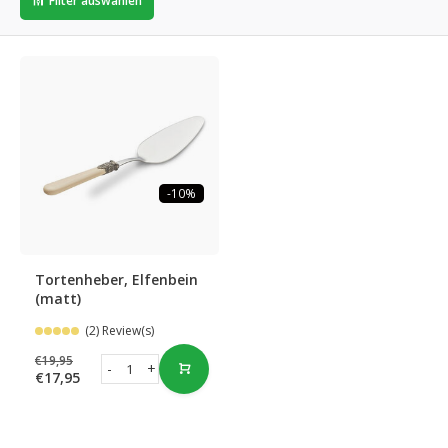
Filter auswählen
-10%
Tortenheber, Elfenbein
(matt)
(2) Review(s)
€19,95
-
+
€17,95