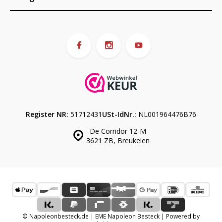
Register NR:
51712431
USt-IdNr.:
NL001964476B76
De Corridor 12-M
3621 ZB, Breukelen
© Napoleonbesteck.de | EME Napoleon Besteck | Powered by