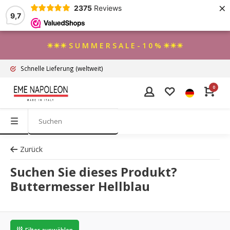
×
2375
Reviews
9,7
☀☀☀ S U M M E R S A L E - 1 0 % ☀☀☀
Schnelle Lieferung
(weltweit)
0
Zurück
Suchen Sie dieses Produkt?
Buttermesser Hellblau