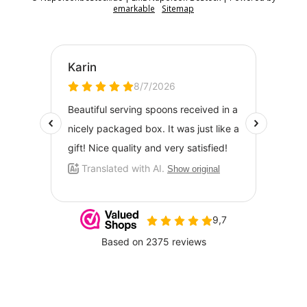
emarkable
Sitemap