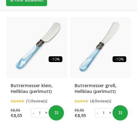
Filter auswählen
-10%
-10%
Buttermesser klein,
Buttermesser groß,
Hellblau (perlmutt)
Hellblau (perlmutt)
(1) Review(s)
(4) Review(s)
€8,95
€9,95
-
+
-
+
€8,05
€8,95