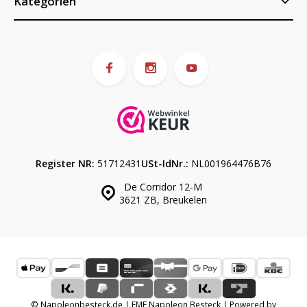
Kategorien
Register NR:
51712431
USt-IdNr.:
NL001964476B76
De Corridor 12-M
3621 ZB, Breukelen
© Napoleonbesteck.de | EME Napoleon Besteck | Powered by