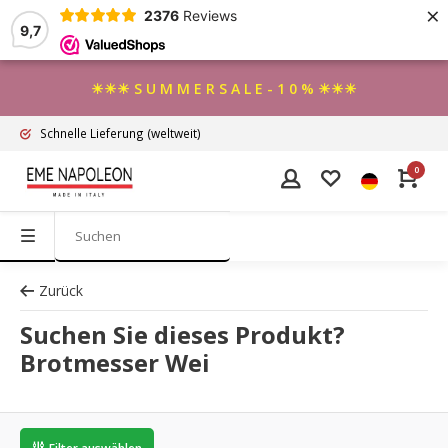
×
2376
Reviews
9,7
☀☀☀ S U M M E R S A L E - 1 0 % ☀☀☀
Schnelle Lieferung
(weltweit)
0
Zurück
Suchen Sie dieses Produkt?
Brotmesser Wei