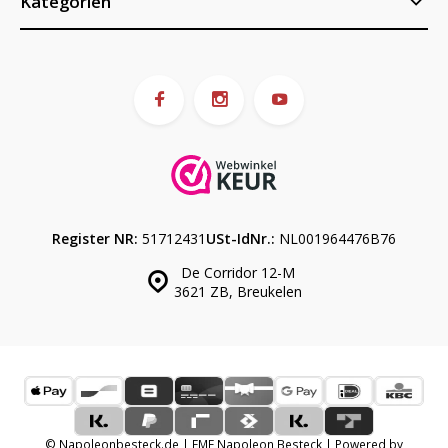
Kategorien
Register NR:
51712431
USt-IdNr.:
NL001964476B76
De Corridor 12-M
3621 ZB, Breukelen
© Napoleonbesteck.de | EME Napoleon Besteck | Powered by