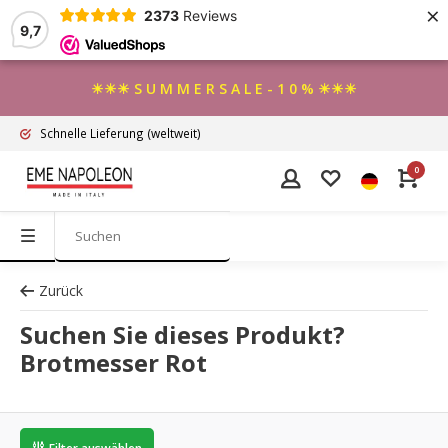
×
2373
Reviews
9,7
☀☀☀ S U M M E R S A L E - 1 0 % ☀☀☀
Schnelle Lieferung
(weltweit)
0
Zurück
Suchen Sie dieses Produkt?
Brotmesser Rot