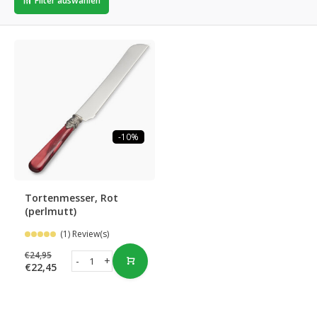
Filter auswählen
-10%
Tortenmesser, Rot
(perlmutt)
(1) Review(s)
€24,95
-
+
€22,45