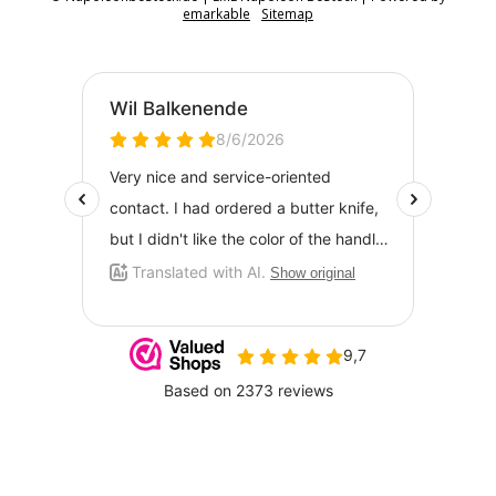
emarkable
Sitemap