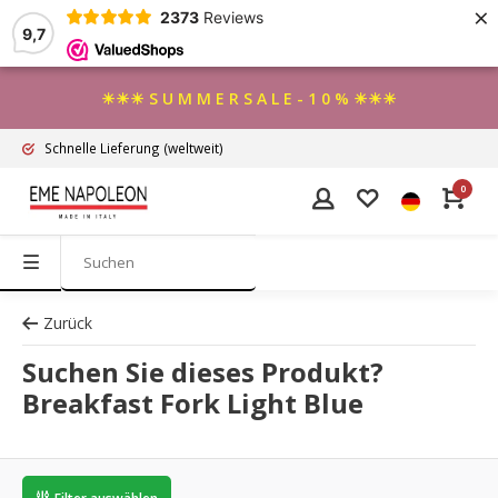
×
2373
Reviews
9,7
☀☀☀ S U M M E R S A L E - 1 0 % ☀☀☀
Schnelle Lieferung
(weltweit)
0
Zurück
Suchen Sie dieses Produkt?
Breakfast Fork Light Blue