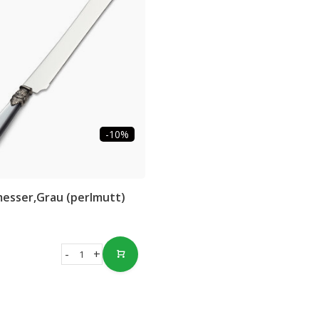
-10%
esser,Grau (perlmutt)
-
+