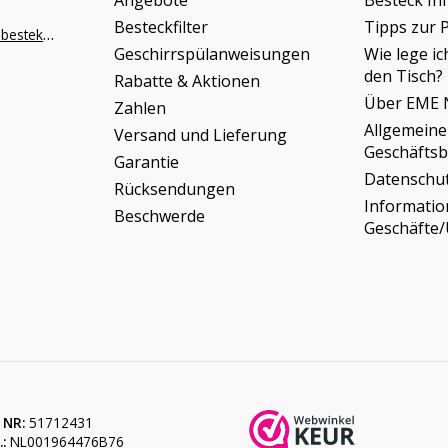
Angebote
Besteck In
Besteckfilter
Tipps zur 
info@napoleonbestek.nl
Geschirrspülanweisungen
Wie lege ic
den Tisch?
Rabatte & Aktionen
Über EME 
Zahlen
Allgemeine
Versand und Lieferung
Geschäfts
Garantie
Datenschu
Rücksendungen
Informati
Beschwerde
Geschäfte
 NR:
51712431
:
NL001964476B76