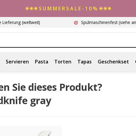
☀☀☀ S U M M E R S A L E - 1 0 % ☀☀☀
e Lieferung
(weltweit)
Spülmaschinenfest
(siehe a
Servieren
Pasta
Torten
Tapas
Geschenkset
n Sie dieses Produkt?
dknife gray