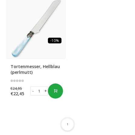
-10%
Tortenmesser, Hellblau
(perlmutt)
€24,95
-
+
€22,45
1