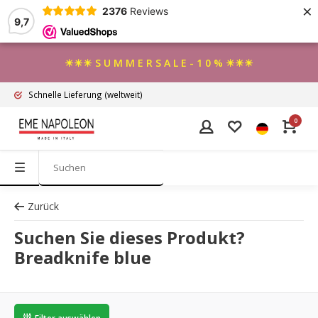
×
2376
Reviews
9,7
☀☀☀ S U M M E R S A L E - 1 0 % ☀☀☀
Schnelle Lieferung
(weltweit)
0
Zurück
Suchen Sie dieses Produkt?
Breadknife blue