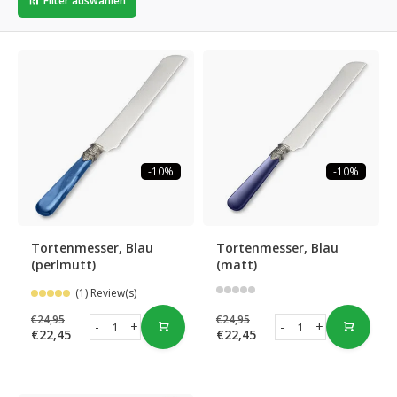
Filter auswählen
-10%
-10%
Tortenmesser, Blau
Tortenmesser, Blau
(perlmutt)
(matt)
(1) Review(s)
€24,95
€24,95
-
+
-
+
€22,45
€22,45