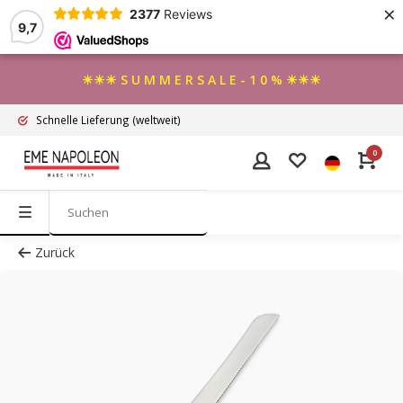
×
2377
Reviews
9,7
☀☀☀ S U M M E R S A L E - 1 0 % ☀☀☀
Schnelle Lieferung
(weltweit)
0
Zurück