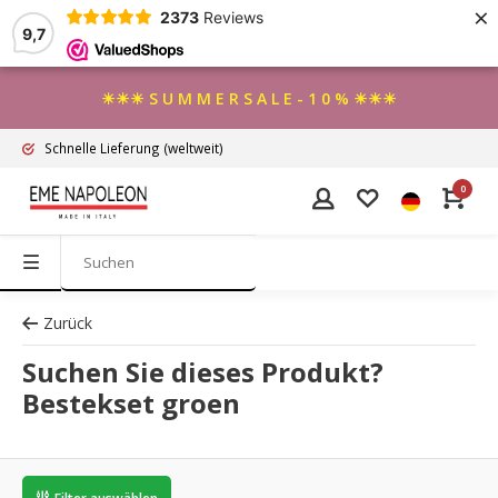
×
2373
Reviews
9,7
☀☀☀ S U M M E R S A L E - 1 0 % ☀☀☀
Schnelle Lieferung
(weltweit)
0
Zurück
Suchen Sie dieses Produkt?
Bestekset groen