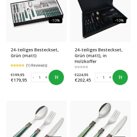
-10%
-10%
24-teiliges Besteckset,
24-teiliges Besteckset,
Grün (matt)
Grün (matt), in
Holzkoffer
(1) Review(s)
€199,95
€224,95
-
+
-
+
€179,95
€202,45