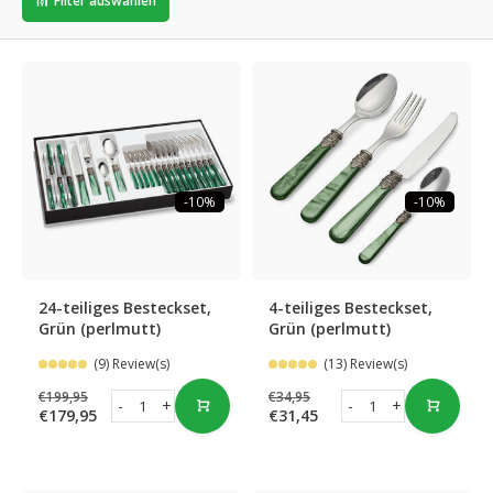
Filter auswählen
-10%
-10%
24-teiliges Besteckset,
4-teiliges Besteckset,
Grün (perlmutt)
Grün (perlmutt)
(9) Review(s)
(13) Review(s)
€199,95
€34,95
-
+
-
+
€179,95
€31,45