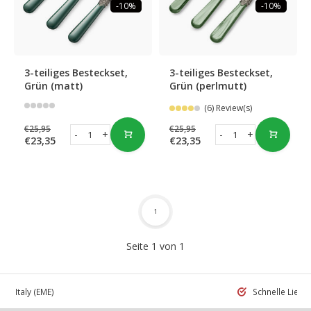
-10%
-10%
3-teiliges Besteckset,
3-teiliges Besteckset,
Grün (matt)
Grün (perlmutt)
(6) Review(s)
€25,95
€25,95
-
+
-
+
€23,35
€23,35
1
Seite 1 von 1
 in Italy
(EME)
Schnelle Liefe