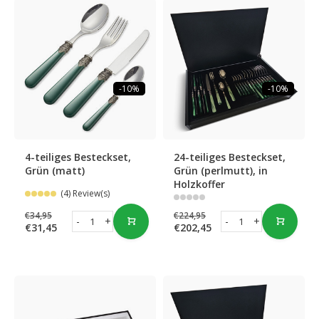
-10%
-10%
4-teiliges Besteckset,
24-teiliges Besteckset,
Grün (matt)
Grün (perlmutt), in
Holzkoffer
(4) Review(s)
€34,95
€224,95
-
+
-
+
€31,45
€202,45