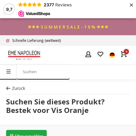
×
2377
Reviews
9,7
☀☀☀ S U M M E R S A L E - 1 0 % ☀☀☀
Schnelle Lieferung
(weltweit)
0
Zurück
Suchen Sie dieses Produkt?
Bestek voor Vis Oranje