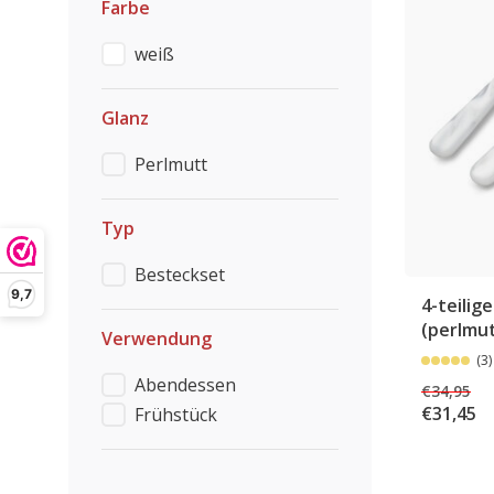
Farbe
weiß
Glanz
Perlmutt
Typ
Besteckset
9,7
4-teilig
(perlmu
Verwendung
(3)
Abendessen
€34,95
€31,45
Frühstück