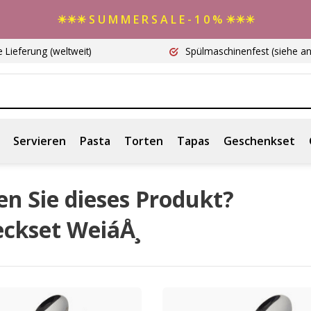
☀☀☀ S U M M E R S A L E - 1 0 % ☀☀☀
e Lieferung
(weltweit)
Spülmaschinenfest
(siehe a
Servieren
Pasta
Torten
Tapas
Geschenkset
n Sie dieses Produkt?
eckset WeiáÅ¸