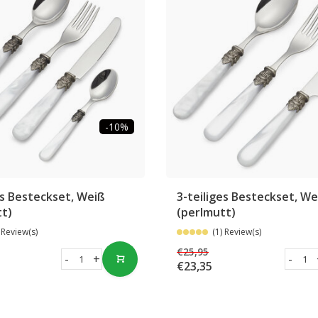
-10%
es Besteckset, Weiß
3-teiliges Besteckset, We
tt)
(perlmutt)
 Review(s)
(1) Review(s)
€25,95
-
+
-
€23,35