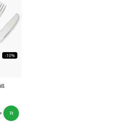
-10%
iß
+