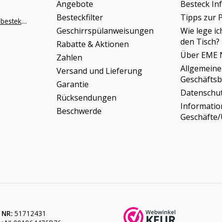
Angebote
Besteck In
Besteckfilter
Tipps zur 
info@napoleonbestek.nl
Geschirrspülanweisungen
Wie lege ic
den Tisch?
Rabatte & Aktionen
Über EME 
Zahlen
Allgemeine
Versand und Lieferung
Geschäfts
Garantie
Datenschu
Rücksendungen
Informati
Beschwerde
Geschäfte
 NR:
51712431