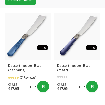
Filter auswählen
-10%
-10%
Dessertmesser, Blau
Dessertmesser, Blau
(perlmutt)
(matt)
(2) Review(s)
€19,95
€19,95
-
+
-
+
€17,95
€17,95