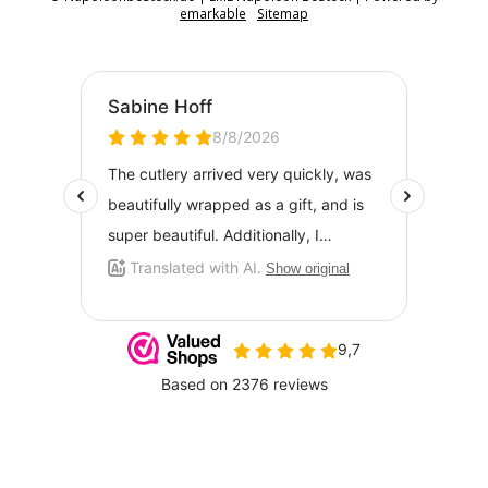
emarkable
Sitemap