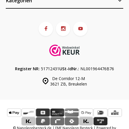
Kategorien
Register NR:
51712431
USt-IdNr.:
NL001964476B76
De Corridor 12-M
3621 ZB, Breukelen
© Napoleonbesteck.de | EME Napoleon Besteck | Powered by