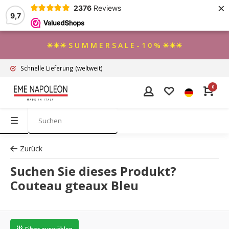
×
2376
Reviews
9,7
☀☀☀ S U M M E R S A L E - 1 0 % ☀☀☀
Schnelle Lieferung
(weltweit)
0
Zurück
Suchen Sie dieses Produkt?
Couteau gteaux Bleu