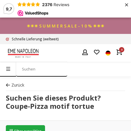
×
2376
Reviews
9,7
☀☀☀ S U M M E R S A L E - 1 0 % ☀☀☀
Schnelle Lieferung
(weltweit)
0
Zurück
Suchen Sie dieses Produkt?
Coupe-Pizza motif tortue