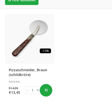
Filter auswählen
-10%
Pizzaschneider, Braun
(schildkröte)
€14,95
-
+
€13,45