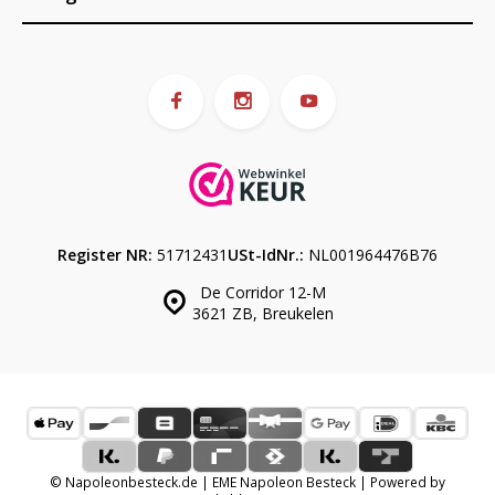
Register NR:
51712431
USt-IdNr.:
NL001964476B76
De Corridor 12-M
3621 ZB, Breukelen
© Napoleonbesteck.de | EME Napoleon Besteck | Powered by