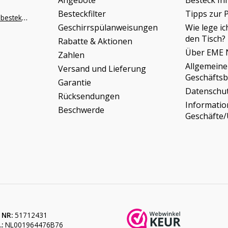
Angebote
Besteck In
Besteckfilter
Tipps zur 
info@napoleonbestek.nl
Geschirrspülanweisungen
Wie lege ic
den Tisch?
Rabatte & Aktionen
Über EME 
Zahlen
Allgemeine
Versand und Lieferung
Geschäfts
Garantie
Datenschu
Rücksendungen
Informati
Beschwerde
Geschäfte
 NR:
51712431
:
NL001964476B76