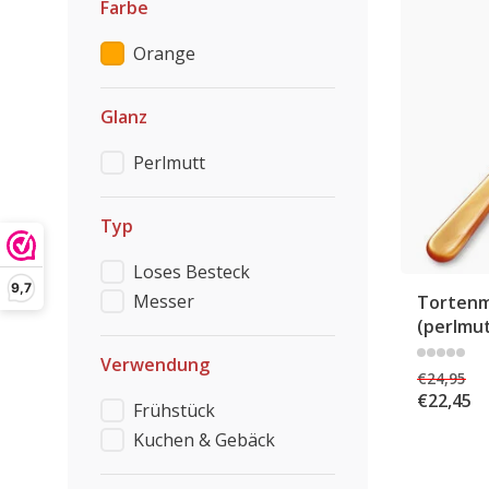
Farbe
Orange
Glanz
Perlmutt
Typ
Loses Besteck
9,7
Messer
Tortenm
(perlmu
Verwendung
€24,95
€22,45
Frühstück
Kuchen & Gebäck