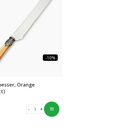
-10%
esser, Orange
tt)
-
+