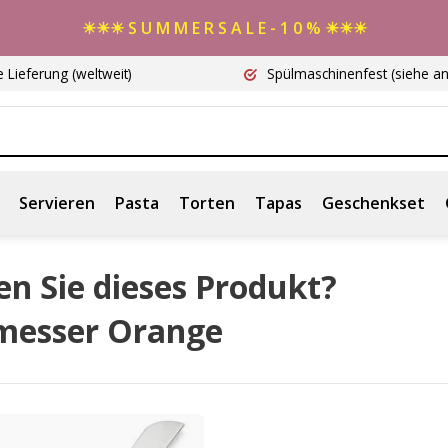
☀☀☀ S U M M E R S A L E - 1 0 % ☀☀☀
e Lieferung
(weltweit)
Spülmaschinenfest
(siehe a
Servieren
Pasta
Torten
Tapas
Geschenkset
n Sie dieses Produkt?
messer Orange