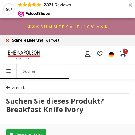
×
2371
Reviews
9,7
☀☀☀ S U M M E R S A L E - 1 0 % ☀☀☀
Schnelle Lieferung
(weltweit)
0
Zurück
Suchen Sie dieses Produkt?
Breakfast Knife Ivory