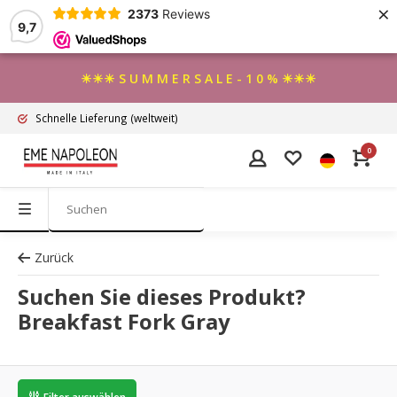
×
2373
Reviews
9,7
☀☀☀ S U M M E R S A L E - 1 0 % ☀☀☀
Schnelle Lieferung
(weltweit)
0
Zurück
Suchen Sie dieses Produkt?
Breakfast Fork Gray