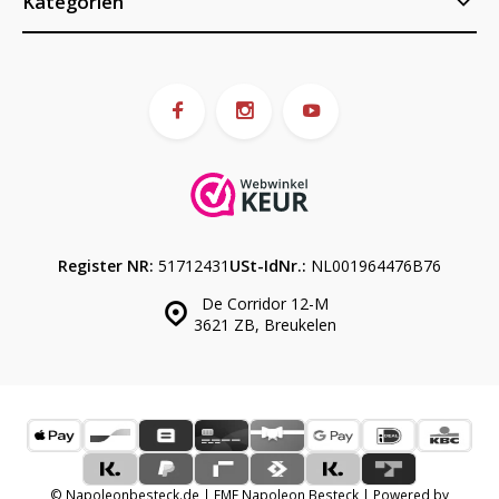
Kategorien
Register NR:
51712431
USt-IdNr.:
NL001964476B76
De Corridor 12-M
3621 ZB, Breukelen
© Napoleonbesteck.de | EME Napoleon Besteck | Powered by