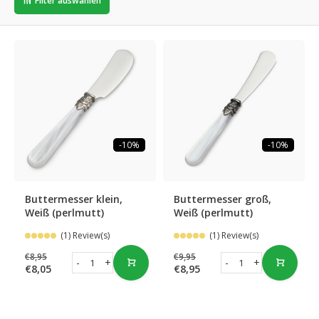
Filter auswählen
-10%
-10%
Buttermesser klein,
Buttermesser groß,
Weiß (perlmutt)
Weiß (perlmutt)
(1) Review(s)
(1) Review(s)
€8,95
€9,95
-
+
-
+
€8,05
€8,95