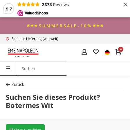
×
2373
Reviews
9,7
☀☀☀ S U M M E R S A L E - 1 0 % ☀☀☀
Schnelle Lieferung
(weltweit)
0
Zurück
Suchen Sie dieses Produkt?
Botermes Wit