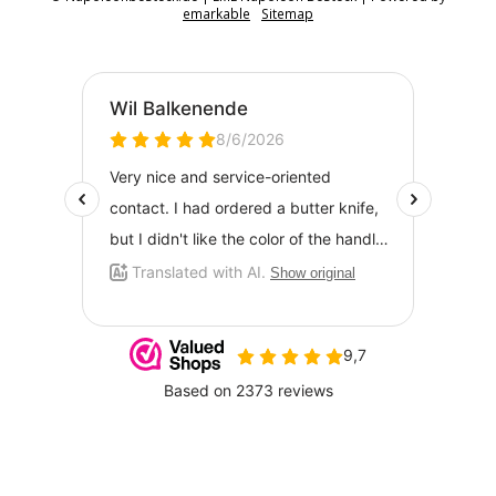
emarkable
Sitemap