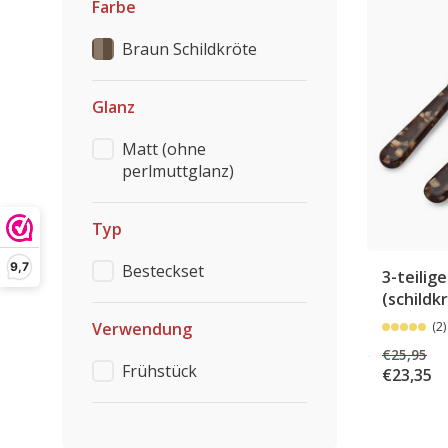
Farbe
Braun Schildkröte
Glanz
Matt (ohne
perlmuttglanz)
Typ
9,7
Besteckset
3-teilig
(schildk
Verwendung
(2)
€25,95
Frühstück
€23,35