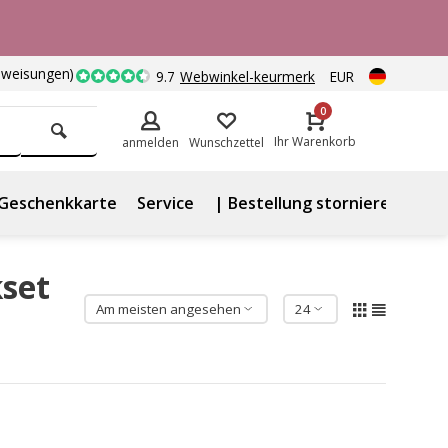
nweisungen)
9.7
Webwinkel-keurmerk
EUR
0
Ihr Warenkorb
anmelden
Wunschzettel
Geschenkkarte
Service
| Bestellung stornieren
kset