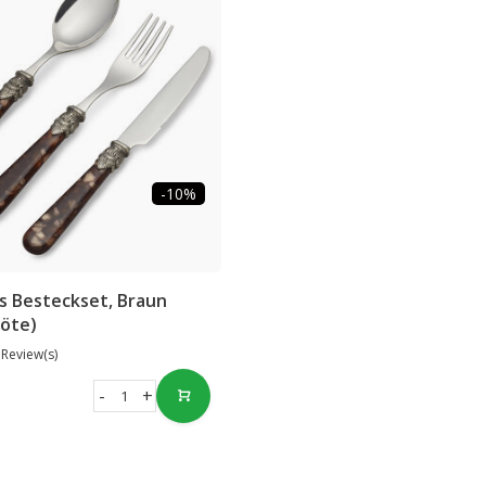
-10%
es Besteckset, Braun
röte)
 Review(s)
-
+