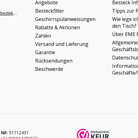
Angebote
Besteck In
Besteckfilter
Tipps zur 
info@napoleonbestek.nl
Geschirrspülanweisungen
Wie lege ic
den Tisch?
Rabatte & Aktionen
Über EME 
Zahlen
Allgemeine
Versand und Lieferung
Geschäfts
Garantie
Datenschu
Rücksendungen
Informati
Beschwerde
Geschäfte
 NR:
51712431