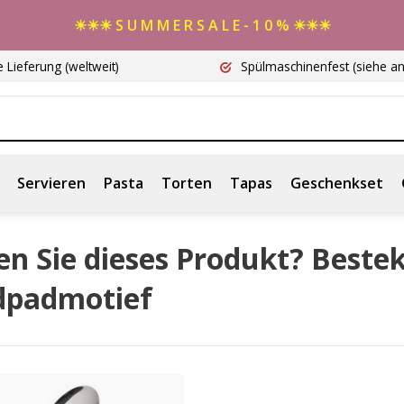
☀☀☀ S U M M E R S A L E - 1 0 % ☀☀☀
e Lieferung
(weltweit)
Spülmaschinenfest
(siehe a
Servieren
Pasta
Torten
Tapas
Geschenkset
n Sie dieses Produkt? Beste
ldpadmotief