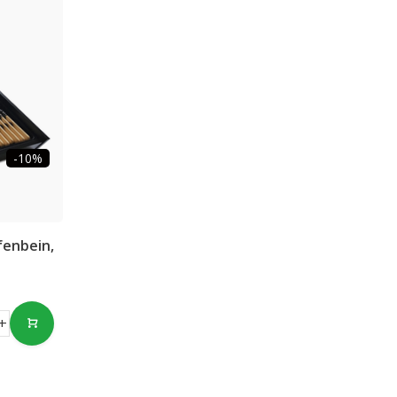
-10%
fenbein,
+