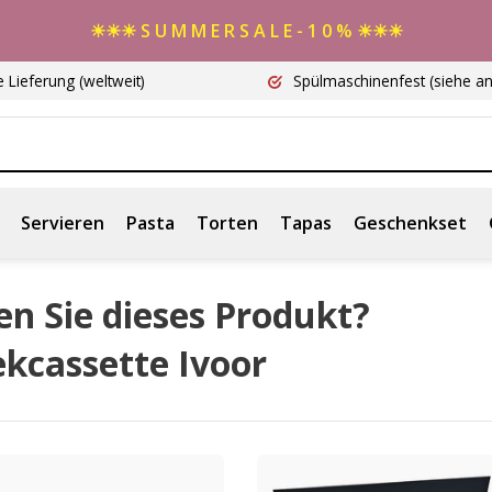
☀☀☀ S U M M E R S A L E - 1 0 % ☀☀☀
e Lieferung
(weltweit)
Spülmaschinenfest
(siehe a
Servieren
Pasta
Torten
Tapas
Geschenkset
n Sie dieses Produkt?
kcassette Ivoor