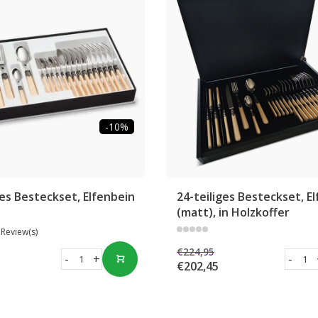
-10%
ges Besteckset, Elfenbein
24-teiliges Besteckset, El
(matt), in Holzkoffer
 Review(s)
€224,95
-
+
-
€202,45