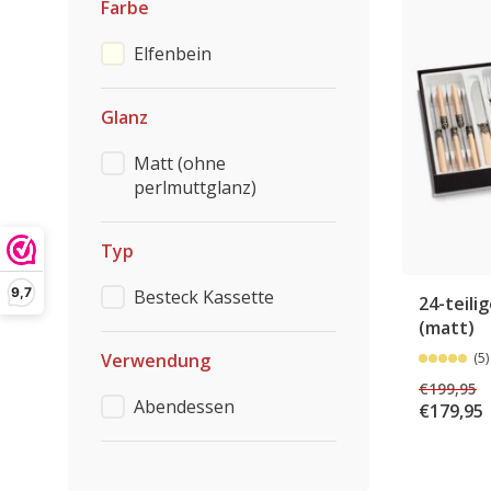
Farbe
Elfenbein
Glanz
Matt (ohne
perlmuttglanz)
Typ
9,7
Besteck Kassette
24-teili
(matt)
Verwendung
(5)
€199,95
Abendessen
€179,95