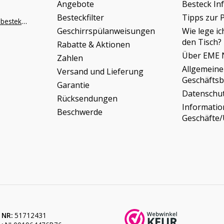
Angebote
Besteck In
Besteckfilter
Tipps zur 
info@napoleonbestek.nl
Geschirrspülanweisungen
Wie lege ic
den Tisch?
Rabatte & Aktionen
Über EME 
Zahlen
Allgemeine
Versand und Lieferung
Geschäfts
Garantie
Datenschu
Rücksendungen
Informati
Beschwerde
Geschäfte
 NR:
51712431