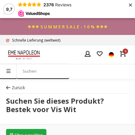
×
2376
Reviews
9,7
☀☀☀ S U M M E R S A L E - 1 0 % ☀☀☀
Schnelle Lieferung
(weltweit)
0
Zurück
Suchen Sie dieses Produkt?
Bestek voor Vis Wit