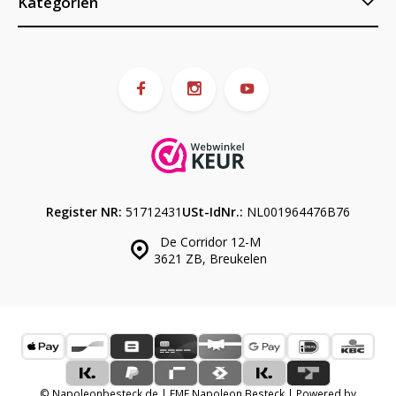
Kategorien
Register NR:
51712431
USt-IdNr.:
NL001964476B76
De Corridor 12-M
3621 ZB, Breukelen
© Napoleonbesteck.de | EME Napoleon Besteck | Powered by