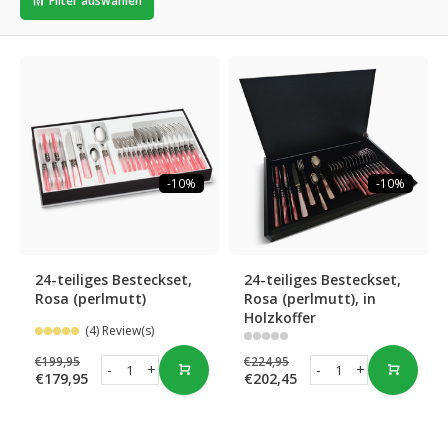
Filter auswählen
-10%
-10%
24-teiliges Besteckset,
24-teiliges Besteckset,
Rosa (perlmutt)
Rosa (perlmutt), in
Holzkoffer
(4) Review(s)
€199,95
€224,95
-
+
-
+
€179,95
€202,45