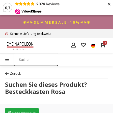
×
2374
Reviews
9,7
☀☀☀ S U M M E R S A L E - 1 0 % ☀☀☀
Schnelle Lieferung
(weltweit)
0
Zurück
Suchen Sie dieses Produkt?
Besteckkasten Rosa