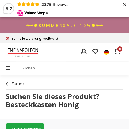
×
2375
Reviews
9,7
☀☀☀ S U M M E R S A L E - 1 0 % ☀☀☀
Schnelle Lieferung
(weltweit)
0
Zurück
Suchen Sie dieses Produkt?
Besteckkasten Honig