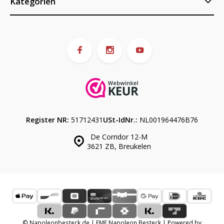
Kategorien
Register NR:
51712431
USt-IdNr.:
NL001964476B76
De Corridor 12-M
3621 ZB, Breukelen
© Napoleonbesteck.de | EME Napoleon Besteck | Powered by