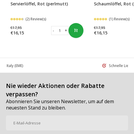
Servierlöffel, Rot (perlmutt)
Schaumlöffel, Rot 
(2) Review(s)
(1) Review(s)
€17,95
€17,95
-
+
€16,15
€16,15
 in Italy
(EME)
Schnelle Liefe
Nie wieder Aktionen oder Rabatte
verpassen?
Abonnieren Sie unseren Newsletter, um auf dem
neuesten Stand zu bleiben.