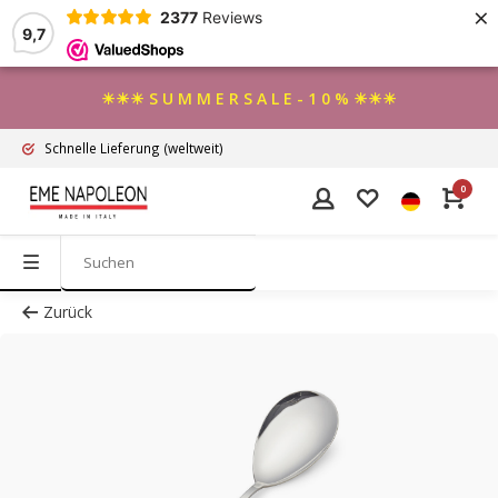
×
2377
Reviews
9,7
☀☀☀ S U M M E R S A L E - 1 0 % ☀☀☀
Schnelle Lieferung
(weltweit)
0
Zurück