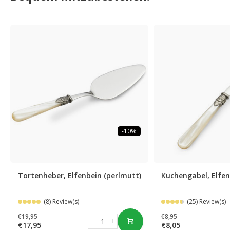
-10%
Tortenheber, Elfenbein (perlmutt)
Kuchengabel, Elfen
(8) Review(s)
(25) Review(s)
€19,95
€8,95
-
+
€17,95
€8,05