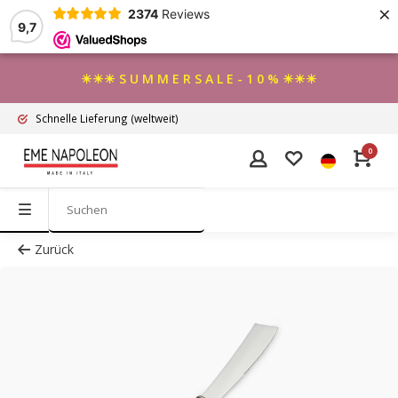
×
2374
Reviews
9,7
☀☀☀ S U M M E R S A L E - 1 0 % ☀☀☀
Schnelle Lieferung
(weltweit)
0
Zurück