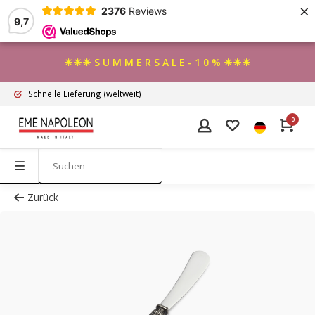
×
2376
Reviews
9,7
☀☀☀ S U M M E R S A L E - 1 0 % ☀☀☀
Schnelle Lieferung
(weltweit)
0
Zurück