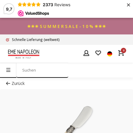
×
2373
Reviews
9,7
☀☀☀ S U M M E R S A L E - 1 0 % ☀☀☀
Schnelle Lieferung
(weltweit)
0
Zurück