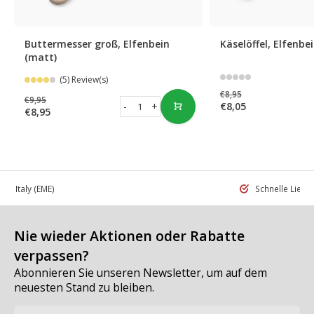
Buttermesser groß, Elfenbein
Käselöffel, Elfenbe
(matt)
(5) Review(s)
€8,95
€9,95
-
+
€8,05
€8,95
 in Italy
(EME)
Schnelle Liefe
Nie wieder Aktionen oder Rabatte
verpassen?
Abonnieren Sie unseren Newsletter, um auf dem
neuesten Stand zu bleiben.