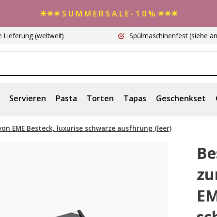
☀☀☀ S U M M E R S A L E - 1 0 % ☀☀☀
e Lieferung
(weltweit)
Spülmaschinenfest
(siehe a
Servieren
Pasta
Torten
Tapas
Geschenkset
on EME Besteck, luxurise schwarze ausfhrung (leer)
Be
zu
EM
sc