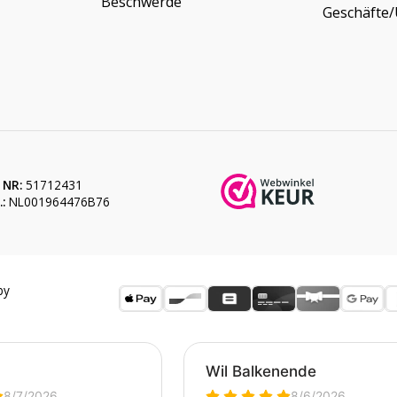
Beschwerde
Geschäfte
 NR:
51712431
:
NL001964476B76
by