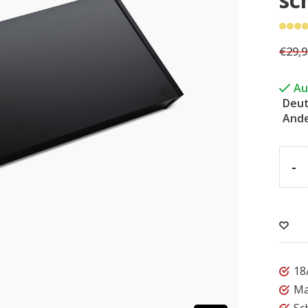
€29,9
Au
Deut
Ande
-
18
Ma