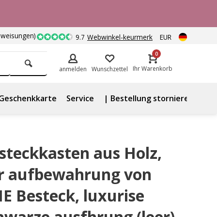
nweisungen)
9.7
Webwinkel-keurmerk
EUR
0
Ihr Warenkorb
anmelden
Wunschzettel
Geschenkkarte
Service
| Bestellung stornieren
steckkasten aus Holz,
r aufbewahrung von
E Besteck, luxurise
hwarze ausfhrung (leer)