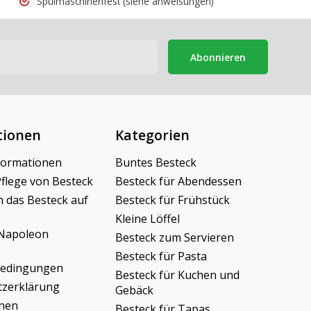
Spülmaschinenfest
(siehe anweisungen)
pt, goede prijs-kwaliteit verhoudong.
Abonnieren
tionen
Kategorien
formationen
Buntes Besteck
Pflege von Besteck
Besteck für Abendessen
h das Besteck auf
Besteck für Frühstück
Kleine Löffel
Napoleon
Besteck zum Servieren
Besteck für Pasta
bedingungen
Besteck für Kuchen und
tzerklärung
Gebäck
onen
Besteck für Tapas