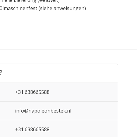
hnelle Lieferung
(weltweit)
ülmaschinenfest
(siehe anweisungen)
?
+31 638665588
info@napoleonbestek.nl
+31 638665588