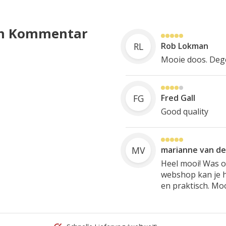
nen Kommentar
RL
Rob Lokman
Mooie doos. Dege
FG
Fred Gall
Good quality
MV
marianne van de
Heel mooi! Was op
webshop kan je he
en praktisch. Moo
M
Marieke