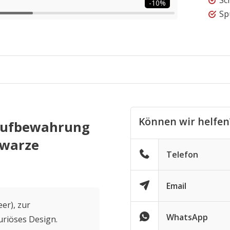
Sc
-10%
Sp
Können wir helfen
 aufbewahrung
hwarze
Telefon
Email
er), zur
WhatsApp
riöses Design.