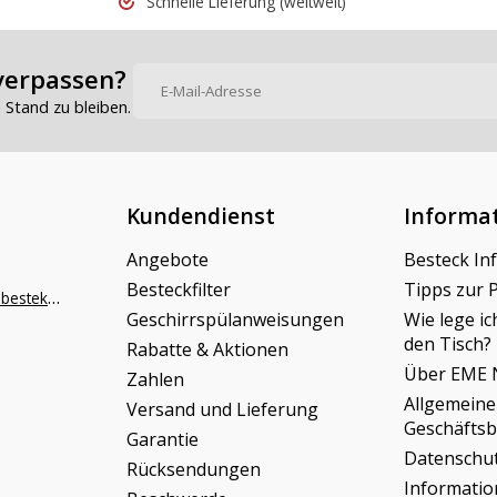
Schnelle Lieferung
(weltweit)
100% zoals gehoo
verpassen?
Stand zu bleiben.
Kundendienst
Informa
Angebote
Besteck In
Besteckfilter
Tipps zur 
info@napoleonbestek.nl
Geschirrspülanweisungen
Wie lege ic
den Tisch?
Rabatte & Aktionen
Über EME 
Zahlen
Allgemeine
Versand und Lieferung
Geschäfts
Garantie
Datenschu
Rücksendungen
Informati