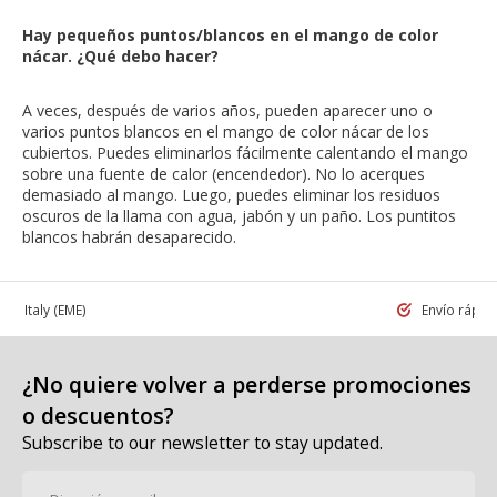
Hay pequeños puntos/blancos en el mango de color
nácar. ¿Qué debo hacer?
A veces, después de varios años, pueden aparecer uno o
varios puntos blancos en el mango de color nácar de los
cubiertos. Puedes eliminarlos fácilmente calentando el mango
sobre una fuente de calor (encendedor). No lo acerques
demasiado al mango. Luego, puedes eliminar los residuos
oscuros de la llama con agua, jabón y un paño. Los puntitos
blancos habrán desaparecido.
 in Italy
(EME)
Envío rápid
¿No quiere volver a perderse promociones
o descuentos?
Subscribe to our newsletter to stay updated.