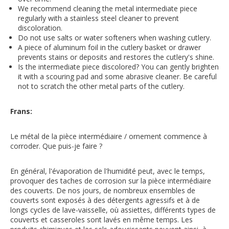
We recommend cleaning the metal intermediate piece
regularly with a stainless steel cleaner to prevent
discoloration.
Do not use salts or water softeners when washing cutlery.
A piece of aluminum foil in the cutlery basket or drawer
prevents stains or deposits and restores the cutlery's shine.
Is the intermediate piece discolored? You can gently brighten
it with a scouring pad and some abrasive cleaner. Be careful
not to scratch the other metal parts of the cutlery.
Frans:
Le métal de la pièce intermédiaire / ornement commence à
corroder. Que puis-je faire ?
En général, l'évaporation de l'humidité peut, avec le temps,
provoquer des taches de corrosion sur la pièce intermédiaire
des couverts. De nos jours, de nombreux ensembles de
couverts sont exposés à des détergents agressifs et à de
longs cycles de lave-vaisselle, où assiettes, différents types de
couverts et casseroles sont lavés en même temps. Les