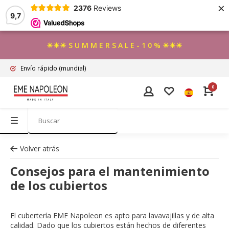
×
2376
Reviews
9,7
☀☀☀ S U M M E R S A L E - 1 0 % ☀☀☀
Envío rápido
(mundial)
0
Volver atrás
Consejos para el mantenimiento
de los cubiertos
El cubertería EME Napoleon es apto para lavavajillas y de alta
calidad. Dado que los cubiertos están hechos de diferentes