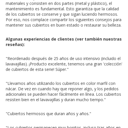
materiales y consisten en dos partes (metal y plástico), el
mantenimiento es fundamental. Esto garantiza que la calidad
de los cubiertos se conserve y que sigan luciendo hermosos.
Por eso, nos complace compartir los siguientes consejos para
mantener sus cubiertos en buen estado o restaurar su belleza.
Algunas experiencias de clientes (ver también nuestras
reseñas):
"Reordenado después de 25 años de uso intensivo (incluido el
lavavajillas). ¡Producto excelente, tenemos una gran 'colección'
de cubiertos de esta serie! Súper."
"Llevamos años utilizando los cubiertos en color marfil con
nácar. De vez en cuando hay que reponer algo, y los pedidos
adicionales se pueden hacer fácilmente en línea. Los cubiertos
resisten bien en el lavavajillas y duran mucho tiempo."
"Cubiertos hermosos que duran años y años."
"Los cubiertos permanecen muy bonitos, incluso tras años en