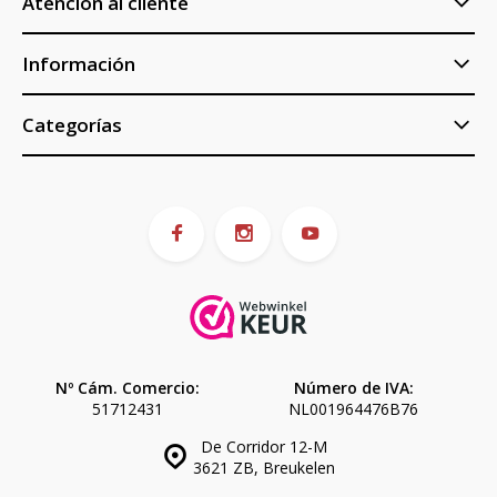
Atención al cliente
Información
Categorías
Nº Cám. Comercio:
Número de IVA:
51712431
NL001964476B76
De Corridor 12-M
3621 ZB, Breukelen