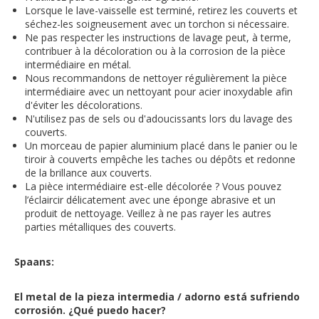
Lorsque le lave-vaisselle est terminé, retirez les couverts et
séchez-les soigneusement avec un torchon si nécessaire.
Ne pas respecter les instructions de lavage peut, à terme,
contribuer à la décoloration ou à la corrosion de la pièce
intermédiaire en métal.
Nous recommandons de nettoyer régulièrement la pièce
intermédiaire avec un nettoyant pour acier inoxydable afin
d'éviter les décolorations.
N'utilisez pas de sels ou d'adoucissants lors du lavage des
couverts.
Un morceau de papier aluminium placé dans le panier ou le
tiroir à couverts empêche les taches ou dépôts et redonne
de la brillance aux couverts.
La pièce intermédiaire est-elle décolorée ? Vous pouvez
l’éclaircir délicatement avec une éponge abrasive et un
produit de nettoyage. Veillez à ne pas rayer les autres
parties métalliques des couverts.
Spaans:
El metal de la pieza intermedia / adorno está sufriendo
corrosión. ¿Qué puedo hacer?