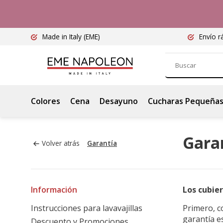
Made in Italy
(EME)
Envío r
Colores
Cena
Desayuno
Cucharas Pequeña
Gara
Volver atrás
Garantía
Información
Los cubie
Instrucciones para lavavajillas
Primero, c
garantía e
Descuento y Promociones