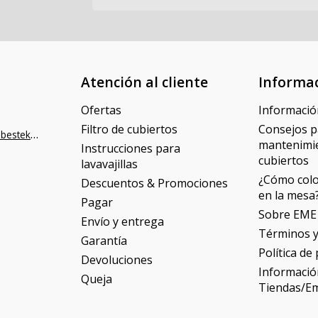
Atención al cliente
Informa
Ofertas
Informació
Filtro de cubiertos
Consejos p
info@napoleonbestek.nl
mantenimie
Instrucciones para
cubiertos
lavavajillas
¿Cómo colo
Descuentos & Promociones
en la mesa
Pagar
Sobre EME
Envío y entrega
Términos y
Garantía
Política de
Devoluciones
Informació
Queja
Tiendas/E