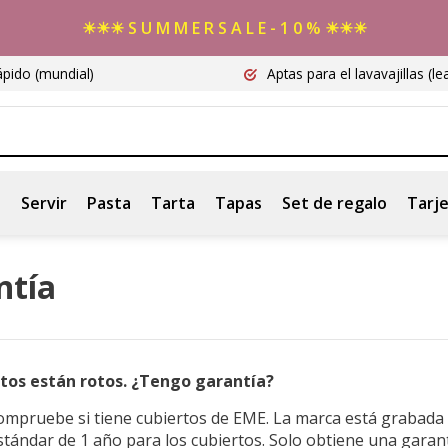
☀☀☀ S U M M E R S A L E - 1 0 % ☀☀☀
ápido
(mundial)
Aptas para el lavavajillas
(le
s
Servir
Pasta
Tarta
Tapas
Set de regalo
Tarje
ntía
rtos están rotos. ¿Tengo garantía?
ompruebe si tiene cubiertos de EME. La marca está grabada 
stándar de 1 año para los cubiertos. Solo obtiene una garant