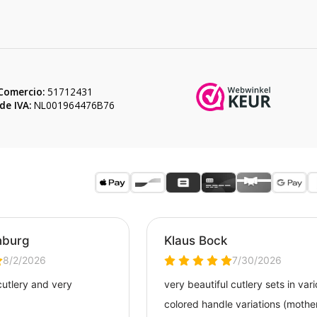
Comercio:
51712431
e IVA:
NL001964476B76