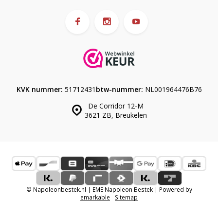
KVK nummer:
51712431
btw-nummer:
NL001964476B76
De Corridor 12-M
3621 ZB, Breukelen
© Napoleonbestek.nl | EME Napoleon Bestek | Powered by
emarkable
Sitemap