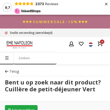
×
2373
Reviews
9,7
☀☀☀ S U M M E R S A L E - 1 0 % ☀☀☀
Snelle verzending
(wereldwijd)
0
Terug
Bent u op zoek naar dit product?
Cuillère de petit-déjeuner Vert