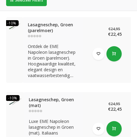
Selecteer Filters
-10%
Lasagneschep, Groen
€24,95
(parelmoer)
€22,45
Ontdek de EME
Napoleon lasagneschep
in Groen (parelmoer).
Hoogwaardige kwaliteit,
elegant design en
vaatwasserbestendig....
-10%
Lasagneschep, Groen
€24,95
(mat)
€22,45
Luxe EME Napoleon
lasagneschep in Groen
(mat). Italiaans