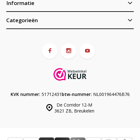
Informatie
Categorieën
KVK nummer:
51712431
btw-nummer:
NL001964476B76
De Corridor 12-M
3621 ZB, Breukelen