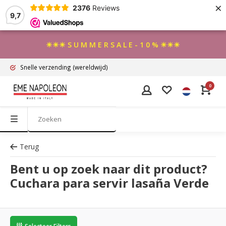
×
2376
Reviews
9,7
☀☀☀ S U M M E R S A L E - 1 0 % ☀☀☀
Snelle verzending
(wereldwijd)
0
Terug
Bent u op zoek naar dit product?
Cuchara para servir lasaña Verde