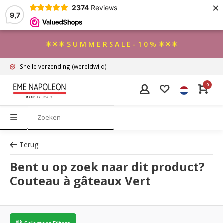
×
2374
Reviews
9,7
☀☀☀ S U M M E R S A L E - 1 0 % ☀☀☀
Snelle verzending
(wereldwijd)
0
Terug
Bent u op zoek naar dit product?
Couteau à gâteaux Vert