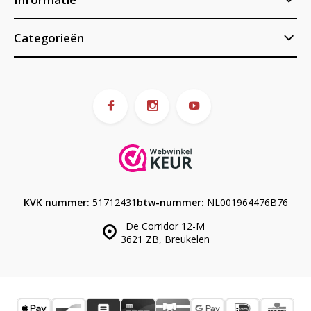
Categorieën
KVK nummer:
51712431
btw-nummer:
NL001964476B76
De Corridor 12-M
3621 ZB, Breukelen