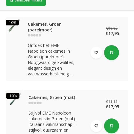
Selecteer Filters
-10%
Cakemes, Groen
€19,95
(parelmoer)
€17,95
Ontdek het EME
Napoleon cakemes in
Groen (parelmoer).
Hoogwaardige kwaliteit,
elegant design en
vaatwasserbestendig....
-10%
Cakemes, Groen (mat)
€19,95
€17,95
Stijlvol EME Napoleon
cakemes in Groen (mat).
Italiaans vakmanschap -
stijlvol, duurzaam en